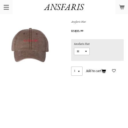
ANSFARIS
Skip
to
main
content
Ansfaris Hat
US$33.99
Ansfaris Hat
Add to cart