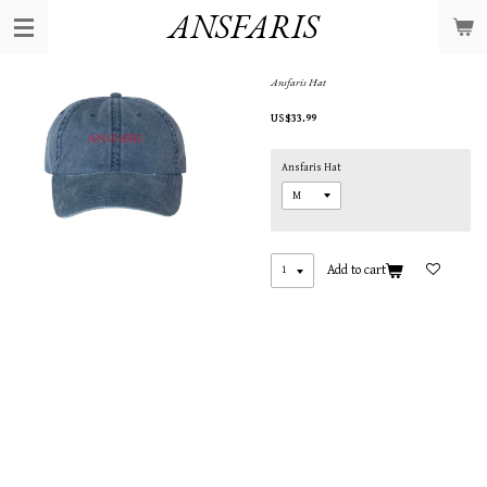
ANSFARIS
Skip
to
main
content
Ansfaris Hat
US$33.99
Ansfaris Hat
Add to cart